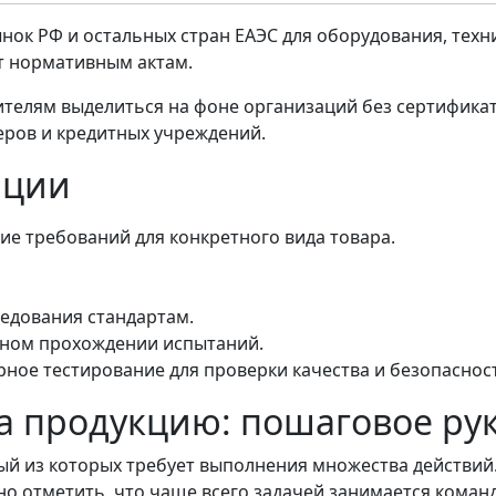
нок РФ и остальных стран ЕАЭС для оборудования, техн
ет нормативным актам.
телям выделиться на фоне организаций без сертифика
еров и кредитных учреждений.
ации
е требований для конкретного вида товара.
едования стандартам.
шном прохождении испытаний.
ное тестирование для проверки качества и безопаснос
на продукцию: пошаговое ру
й из которых требует выполнения множества действий.
о отметить, что чаще всего задачей занимается коман