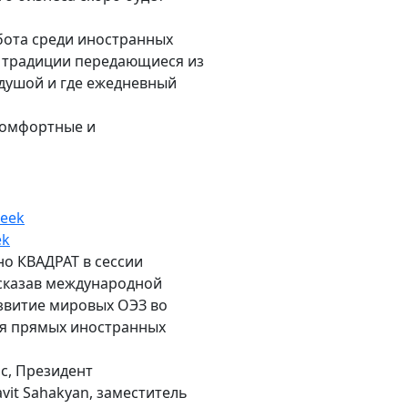
бота среди иностранных
 традиции передающиеся из
 душой и где ежедневный
 комфортные и
ek
но КВАДРАТ в сессии
ссказав международной
азвитие мировых ОЭЗ во
для прямых иностранных
ic, Президент
vit Sahakyan, заместитель