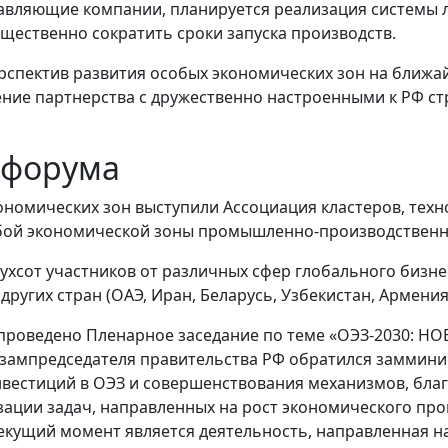
авляющие компании, планируется реализация системы л
щественно сократить сроки запуска производств.
спектив развития особых экономических зон на ближай
ение партнерства с дружественно настроенными к РФ ст
 форума
мических зон выступили Ассоциация кластеров, техно
обой экономической зоны промышленно-производственн
ухсот участников от различных сфер глобального бизнес
других стран (ОАЭ, Иран, Беларусь, Узбекистан, Армения
о проведено Пленарное заседание по теме «ОЭЗ-2030:
ампредседателя правительства РФ обратился замминис
вестиций в ОЭЗ и совершенствования механизмов, благ
ации задач, направленных на рост экономического проц
екущий момент является деятельность, направленная н