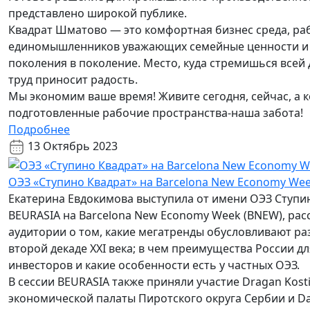
представлено широкой публике.
Квадрат Шматово — это комфортная бизнес среда, ра
единомышленников уважающих семейные ценности и
поколения в поколение. Место, куда стремишься всей
труд приносит радость.
Мы экономим ваше время! Живите сегодня, сейчас, а
подготовленные рабочие пространства-наша забота!
Подробнее
13 Октябрь 2023
ОЭЗ «Ступино Квадрат» на Barcelona New Economy We
Екатерина Евдокимова выступила от имени ОЭЗ Ступи
BEURASIA на Barcelona New Economy Week (BNEW), ра
аудитории о том, какие мегатренды обусловливают р
второй декаде XXI века; в чем преимущества России 
инвесторов и какие особенности есть у частных ОЭЗ.
В сессии BEURASIA также приняли участие Dragan Kost
экономической палаты Пиротского округа Сербии и Da