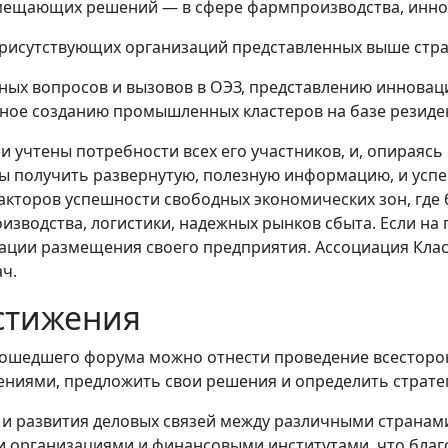
амещающих решений — в сфере фармпроизводства, инно
присутствующих организаций представленных выше стра
ных вопросов и вызовов в ОЭЗ, представлению инновац
ное созданию промышленных кластеров на базе резиде
учтены потребности всех его участников, и, опираясь 
ы получить развернутую, полезную информацию, и успе
акторов успешности свободных экономических зон, где
зводства, логистики, надежных рынков сбыта. Если на 
кации размещения своего предприятия. Ассоциация Кла
ч.
стижения
рошедшего форума можно отнести проведение всестор
ениями, предложить свои решения и определить страте
я и развития деловых связей между различными странам
и организациями и финансовыми институтами, что бла