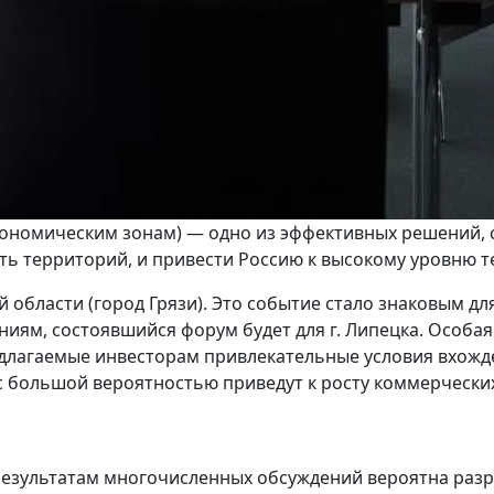
ономическим зонам) — одно из эффективных решений, с
 территорий, и привести Россию к высокому уровню те
ой области (город Грязи). Это событие стало знаковым 
иям, состоявшийся форум будет для г. Липецка. Особа
длагаемые инвесторам привлекательные условия вхожде
 с большой вероятностью приведут к росту коммерчески
результатам многочисленных обсуждений вероятна разр