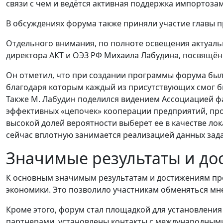
связи с чем и ведётся активная поддержка импортоз
В обсуждениях форума также приняли участие главы 
Отдельного внимания, по полноте освещения актуаль
директора АКТ и ОЭЗ РФ Михаила Лабудина, посвящён
Он отметил, что при создании программы форума были 
благодаря которым каждый из присутствующих смог б
Также М. Лабудин поделился видением Ассоциацией ф
эффективных «цепочек» кооперации предприятий, прои
высокой долей вероятности выберет ее в качестве ло
сейчас вплотную занимается реализацией данных зада
Значимые результаты и до
К основным значимым результатам и достижениям п
экономики. Это позволило участникам обменяться мн
Кроме этого, форум стал площадкой для установлени
партнерами, установлены контакты с международным