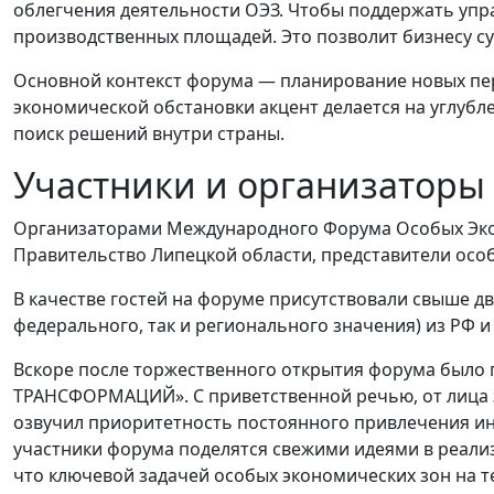
облегчения деятельности ОЭЗ. Чтобы поддержать упр
производственных площадей. Это позволит бизнесу су
Основной контекст форума — планирование новых пер
экономической обстановки акцент делается на углубл
поиск решений внутри страны.
Участники и организаторы
Организаторами Международного Форума Особых Эконо
Правительство Липецкой области, представители ос
В качестве гостей на форуме присутствовали свыше дв
федерального, так и регионального значения) из РФ и 
Вскоре после торжественного открытия форума был
ТРАНСФОРМАЦИЙ». С приветственной речью, от лица з
озвучил приоритетность постоянного привлечения ин
участники форума поделятся свежими идеями в реализ
что ключевой задачей особых экономических зон на т